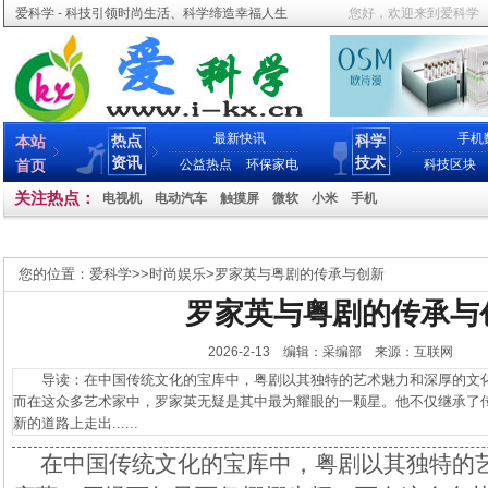
爱科学 - 科技引领时尚生活、科学缔造幸福人生
您好，欢迎来到爱科学
最新快讯
手机
热点
科学
本站
资讯
技术
首页
公益热点
环保家电
科技区块
关注热点：
电视机
电动汽车
触摸屏
微软
小米
手机
您的位置：
爱科学
>>
时尚娱乐
>
罗家英与粤剧的传承与创新
罗家英与粤剧的传承与
2026-2-13 编辑：采编部 来源：互联网
导读：在中国传统文化的宝库中，粤剧以其独特的艺术魅力和深厚的文化
而在这众多艺术家中，罗家英无疑是其中最为耀眼的一颗星。他不仅继承了
新的道路上走出......
在中国传统文化的宝库中，粤剧以其独特的