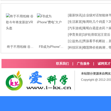
[
最新快讯
]
企业级对话智能体平台
[
生活家居
]
每周吃几个鸡蛋？2
[
汽车游戏
]
葡萄白霜是农药？
[
孕育美容
]
3岁轮滑双冠王背后
[
公益热点
]
男孩看手机断趾，
终于不用纸糊 谷...
FB成为iPhone“...
[
科技区块
]
榴莲降价抢购潮，
联系我们
|
广告服务
|
诚聘英才
本站部分资源来自网友
Copyright @ 2012-2