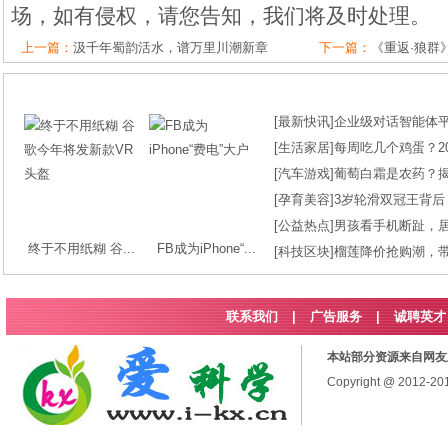
场，如有侵权，请您告知，我们将及时处理。
上一篇：
汲千年蜀韵活水，谱万里川潮新章
下一篇：
《重返·狼群》
[
最新快讯
]
企业级对话智能体平台
[
生活家居
]
每周吃几个鸡蛋？2
[
汽车游戏
]
葡萄白霜是农药？
[
孕育美容
]
3岁轮滑双冠王背后
[
公益热点
]
男孩看手机断趾，
终于不用纸糊 谷...
FB成为iPhone“...
[
科技区块
]
榴莲降价抢购潮，
联系我们
|
广告服务
|
诚聘英才
本站部分资源来自网友
Copyright @ 2012-2