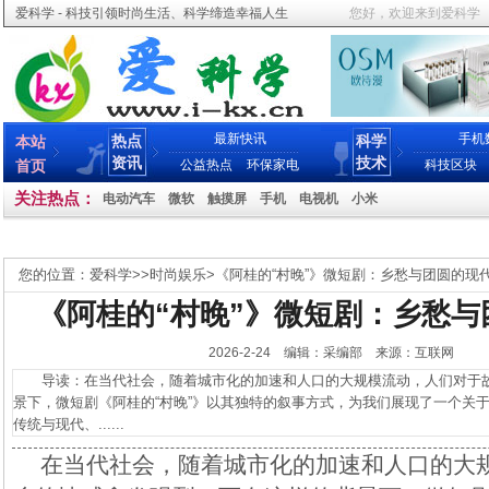
爱科学 - 科技引领时尚生活、科学缔造幸福人生
您好，欢迎来到爱科学
最新快讯
手机
热点
科学
本站
资讯
技术
首页
公益热点
环保家电
科技区块
关注热点：
电动汽车
微软
触摸屏
手机
电视机
小米
您的位置：
爱科学
>>
时尚娱乐
>
《阿桂的“村晚”》微短剧：乡愁与团圆的现
《阿桂的“村晚”》微短剧：乡愁与
2026-2-24 编辑：采编部 来源：互联网
导读：在当代社会，随着城市化的加速和人口的大规模流动，人们对于故
景下，微短剧《阿桂的“村晚”》以其独特的叙事方式，为我们展现了一个关
传统与现代、......
在当代社会，随着城市化的加速和人口的大