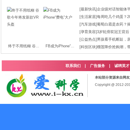
[
最新快讯
]
企业级对话智能体平台
[
生活家居
]
每周吃几个鸡蛋？2
[
汽车游戏
]
葡萄白霜是农药？
[
孕育美容
]
3岁轮滑双冠王背后
[
公益热点
]
男孩看手机断趾，
终于不用纸糊 谷...
FB成为iPhone“...
[
科技区块
]
榴莲降价抢购潮，
联系我们
|
广告服务
|
诚聘英才
本站部分资源来自网友
Copyright @ 2012-2