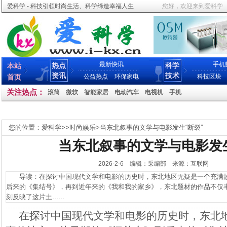
爱科学 - 科技引领时尚生活、科学缔造幸福人生
您好，欢迎来到爱科学
最新快讯
手机
热点
科学
本站
资讯
技术
首页
公益热点
环保家电
科技区块
关注热点：
滚筒
微软
智能家居
电动汽车
电视机
手机
您的位置：
爱科学
>>
时尚娱乐
>
当东北叙事的文学与电影发生“断裂”
当东北叙事的文学与电影发生
2026-2-6 编辑：采编部 来源：互联网
导读：在探讨中国现代文学和电影的历史时，东北地区无疑是一个充满故
后来的《集结号》，再到近年来的《我和我的家乡》，东北题材的作品不仅
刻反映了这片土......
在探讨中国现代文学和电影的历史时，东北