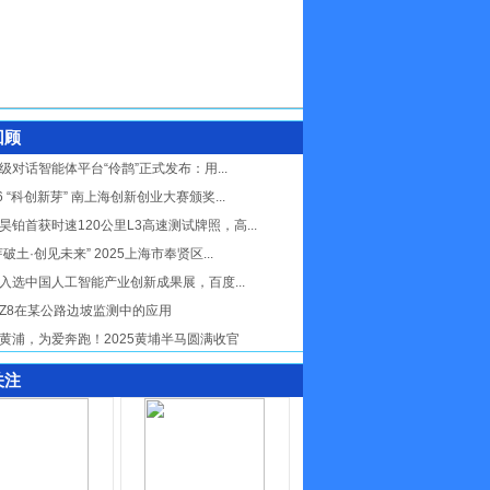
回顾
级对话智能体平台“伶鹊”正式发布：用...
26 “科创新芽” 南上海创新创业大赛颁奖...
昊铂首获时速120公里L3高速测试牌照，高...
芽破土·创见未来” 2025上海市奉贤区...
入选中国人工智能产业创新成果展，百度...
Z8在某公路边坡监测中的应用
黄浦，为爱奔跑！2025黄埔半马圆满收官
关注