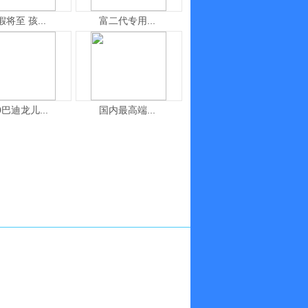
假将至 孩...
富二代专用...
0巴迪龙儿...
国内最高端...