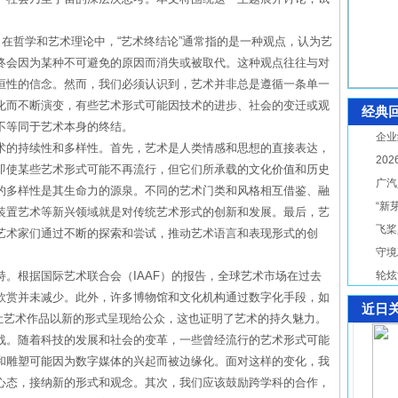
。在哲学和艺术理论中，“艺术终结论”通常指的是一种观点，认为艺
终会因为某种不可避免的原因而消失或被取代。这种观点往往与对
恒性的信念。然而，我们必须认识到，艺术并非总是遵循一条单一
化而不断演变，有些艺术形式可能因技术的进步、社会的变迁或观
经典
不等同于艺术本身的终结。
企业
术的持续性和多样性。首先，艺术是人类情感和思想的直接表达，
20
即使某些艺术形式可能不再流行，但它们所承载的文化价值和历史
广汽
的多样性是其生命力的源泉。不同的艺术门类和风格相互借鉴、融
“新
装置艺术等新兴领域就是对传统艺术形式的创新和发展。最后，艺
飞桨
艺术家们通过不断的探索和尝试，推动艺术语言和表现形式的创
守境
。根据国际艺术联合会（IAAF）的报告，全球艺术市场在过去
轮炫
欣赏并未减少。此外，许多博物馆和文化机构通过数字化手段，如
近日
，让艺术作品以新的形式呈现给公众，这也证明了艺术的持久魅力。
战。随着科技的发展和社会的变革，一些曾经流行的艺术形式可能
和雕塑可能因为数字媒体的兴起而被边缘化。面对这样的变化，我
心态，接纳新的形式和观念。其次，我们应该鼓励跨学科的合作，