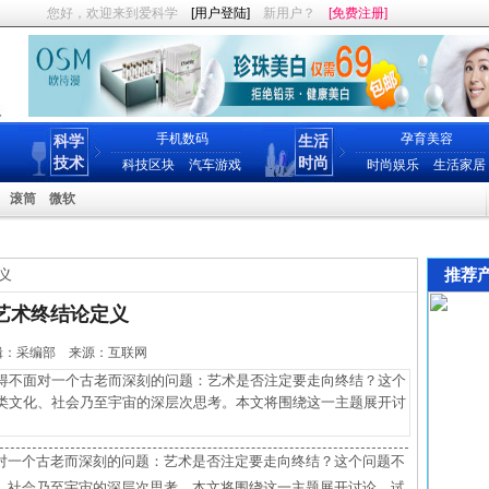
您好，欢迎来到爱科学
[用户登陆]
新用户？
[免费注册]
手机数码
孕育美容
科学
生活
技术
时尚
科技区块
汽车游戏
时尚娱乐
生活家居
滚筒
微软
推荐
义
艺术终结论定义
7 编辑：采编部 来源：互联网
不面对一个古老而深刻的问题：艺术是否注定要走向终结？这个
类文化、社会乃至宇宙的深层次思考。本文将围绕这一主题展开讨
对一个古老而深刻的问题：艺术是否注定要走向终结？这个问题不
、社会乃至宇宙的深层次思考。本文将围绕这一主题展开讨论，试