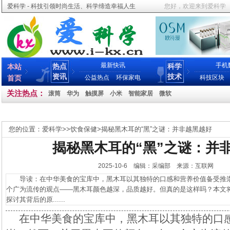
爱科学 - 科技引领时尚生活、科学缔造幸福人生
您好，欢迎来到爱科学
最新快讯
手机
热点
科学
本站
资讯
技术
首页
公益热点
环保家电
科技区块
关注热点：
滚筒
华为
触摸屏
小米
智能家居
微软
您的位置：
爱科学
>>
饮食保健
>
揭秘黑木耳的“黑”之谜：并非越黑越好
揭秘黑木耳的“黑”之谜：并
2025-10-6 编辑：采编部 来源：互联网
导读：在中华美食的宝库中，黑木耳以其独特的口感和营养价值备受推崇
个广为流传的观点——黑木耳颜色越深，品质越好。但真的是这样吗？本文
探讨其背后的原......
在中华美食的宝库中，黑木耳以其独特的口