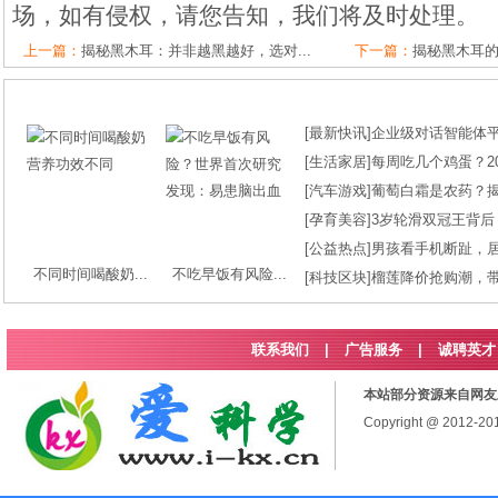
场，如有侵权，请您告知，我们将及时处理。
上一篇：
揭秘黑木耳：并非越黑越好，选对...
下一篇：
揭秘黑木耳的
[
最新快讯
]
企业级对话智能体平台
[
生活家居
]
每周吃几个鸡蛋？2
[
汽车游戏
]
葡萄白霜是农药？
[
孕育美容
]
3岁轮滑双冠王背后
[
公益热点
]
男孩看手机断趾，
不同时间喝酸奶...
不吃早饭有风险...
[
科技区块
]
榴莲降价抢购潮，
联系我们
|
广告服务
|
诚聘英才
本站部分资源来自网友
Copyright @ 2012-2