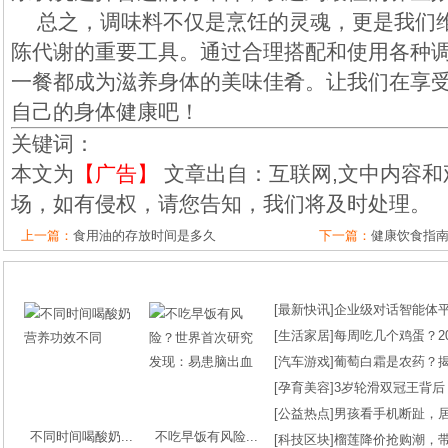
总之，调味料不仅是烹饪的灵魂，更是我们
陈代谢的重要工具。通过合理搭配和使用各种
一餐都成为滋养身体的美味佳肴。让我们在享
自己的身体健康吧！
关键词：
本文为
【广告】
文章出自：互联网,文中内容和
场，如有侵权，请您告知，我们将及时处理。
上一篇：
食用油的存放时间是多久
下一篇：
健康饮食指南
[
最新快讯
]
企业级对话智能体平台
[
生活家居
]
每周吃几个鸡蛋？2
[
汽车游戏
]
葡萄白霜是农药？
[
孕育美容
]
3岁轮滑双冠王背后
[
公益热点
]
男孩看手机断趾，
不同时间喝酸奶...
不吃早饭有风险...
[
科技区块
]
榴莲降价抢购潮，