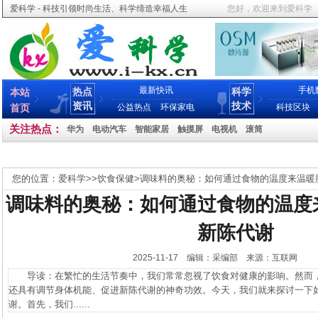
爱科学 - 科技引领时尚生活、科学缔造幸福人生
您好，欢迎来到爱科学
最新快讯
手机
热点
科学
本站
资讯
技术
首页
公益热点
环保家电
科技区块
关注热点：
华为
电动汽车
智能家居
触摸屏
电视机
滚筒
您的位置：
爱科学
>>
饮食保健
>
调味料的奥秘：如何通过食物的温度来温暖
调味料的奥秘：如何通过食物的温度
新陈代谢
2025-11-17 编辑：采编部 来源：互联网
导读：在繁忙的生活节奏中，我们常常忽视了饮食对健康的影响。然而，
还具有调节身体机能、促进新陈代谢的神奇功效。今天，我们就来探讨一下
谢。首先，我们......