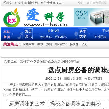
爱科学 - 科技引领时尚生活、科学缔造幸福人生
您好，欢迎来到爱科学
最新快讯
手机
热点
科学
本站
资讯
技术
首页
公益热点
环保家电
科技区块
关注热点：
智能家居
微软
滚筒
电动汽车
触摸屏
华为
您的位置：
爱科学
>>
饮食保健
>
盘点厨房必备的调味品
盘点厨房必备的调味
2025-11-23 编辑：采编部 来源：互联网
导读：厨房调味的艺术：揭秘必备调味品的奥秘在烹饪的世界里，调味品
独特的风味和口感。然而，并非所有的调味品都适合每个人或每种菜肴。本
品，并解释它们......
厨房调味的艺术：揭秘必备调味品的奥秘