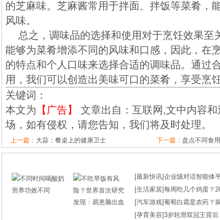
的芝麻味。芝麻酱常用于拌面、拌饭等菜肴，
风味。
总之，调味品的选择和使用对于烹饪效果至
能够为菜肴增添不同的风味和口感，因此，在
的特点和个人口味来选择合适的调味品。通过
用，我们可以创造出美味可口的菜肴，享受烹
关键词：
本文为
【广告】
文章出自：互联网,文中内容和
场，如有侵权，请您告知，我们将及时处理。
上一篇：
大蒜：餐桌上的健康卫士
下一篇：
盘点不同食
[
最新快讯
]
企业级对话智能体平台
[
生活家居
]
每周吃几个鸡蛋？2
[
汽车游戏
]
葡萄白霜是农药？
[
孕育美容
]
3岁轮滑双冠王背后