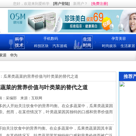
您好，欢迎来到爱科学
[用户登陆]
新用户？
[免费注册]
手机数码
孕育美容
科学
生活
技术
时尚
科技区块
汽车游戏
时尚娱乐
生活家居
家居
华为
推荐
：瓜果类蔬菜的营养价值与叶类菜的替代之道
类蔬菜的营养价值与叶类菜的替代之道
0 编辑：采编部 来源：互联网
的人开始关注饮食中的营养均衡。在众多蔬菜中，瓜果类蔬菜因
崇。然而，在某些情况下，叶类蔬菜因其独特的口感和营养价值而
开始关注饮食中的营养均衡。在众多蔬菜中，瓜果类蔬菜因其丰富
而，在某些情况下，叶类蔬菜因其独特的口感和营养价值而被广泛