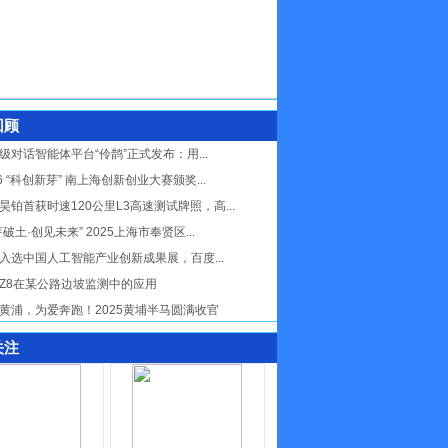
回顾
级对话智能体平台“伶鹊”正式发布：用...
26 “科创新芽” 南上海创新创业大赛颁奖...
昊铂首获时速120公里L3高速测试牌照，高...
芽破土·创见未来” 2025上海市奉贤区...
入选中国人工智能产业创新成果展，百度...
Z8在某公路边坡监测中的应用
黄浦，为爱奔跑！2025黄埔半马圆满收官
关注