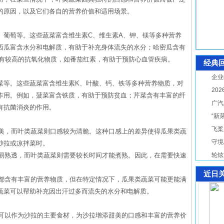
的原因，以及它们各自的营养价值和适用场景。
、葡萄等。这些蔬菜富含维生素C、维生素A、钾、镁等多种营养
西瓜富含水分和电解质，有助于补充身体流失的水分；哈密瓜含有
含有较高的抗氧化物质，如番茄红素，有助于预防心血管疾病。
经典
企业
菜等。这些蔬菜富含维生素K、叶酸、钙、铁等多种营养物质，对
20
作用。例如，菠菜富含铁质，有助于预防贫血；芹菜含有丰富的纤
广汽
有抗菌消炎的作用。
“新
飞桨
甜美，而叶类蔬菜则口感较为清脆。这种口感上的差异使得瓜果类蔬
守境
沙拉或凉拌菜时。
容易熟透，而叶类蔬菜则需要较长时间才能煮熟。因此，在需要快速
轮炫
近日
菜都含有丰富的营养物质，但在特定情况下，瓜果类蔬菜可能更能满
蔬菜可以帮助补充因出汗过多而流失的水分和电解质。
，可以作为沙拉的主要食材，为沙拉增添甜美的口感和丰富的营养价