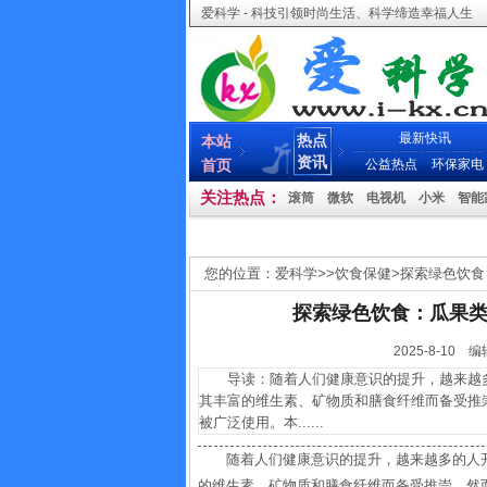
爱科学 - 科技引领时尚生活、科学缔造幸福人生
最新快讯
热点
本站
资讯
首页
公益热点
环保家电
关注热点：
滚筒
微软
电视机
小米
智能
您的位置：
爱科学
>>
饮食保健
>
探索绿色饮食
探索绿色饮食：瓜果
2025-8-1
导读：随着人们健康意识的提升，越来越多
其丰富的维生素、矿物质和膳食纤维而备受推
被广泛使用。本......
随着人们健康意识的提升，越来越多的人
的维生素、矿物质和膳食纤维而备受推崇。然