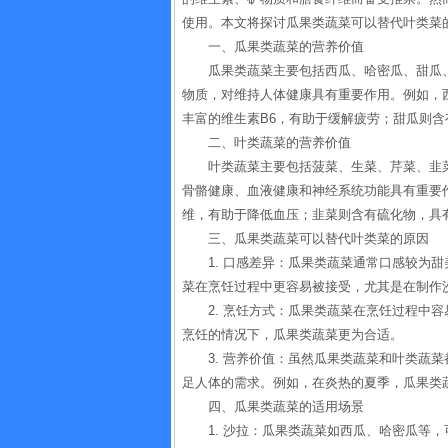
使用。本文将探讨瓜果类蔬菜可以替代叶类菜
一、瓜果类蔬菜的营养价值
瓜果类蔬菜主要包括西瓜、哈密瓜、甜瓜
物质，对维持人体健康具有重要作用。例如，
丰富的维生素B6，有助于缓解疲劳；甜瓜则
二、叶类蔬菜的营养价值
叶类蔬菜主要包括菠菜、生菜、芹菜、韭
骨骼健康、血液健康和神经系统功能具有重要
维，有助于降低血压；韭菜则含有硫化物，具
三、瓜果类蔬菜可以替代叶类菜的原因
1. 口感差异：瓜果类蔬菜通常口感较为
菜在烹饪过程中更容易被接受，尤其是在制作
2. 烹饪方式：瓜果类蔬菜在烹饪过程中
烹饪的情况下，瓜果类蔬菜更为合适。
3. 营养价值：虽然瓜果类蔬菜和叶类蔬
足人体的需求。例如，在炎热的夏季，瓜果类
四、瓜果类蔬菜的适用场景
1. 沙拉：瓜果类蔬菜如西瓜、哈密瓜等