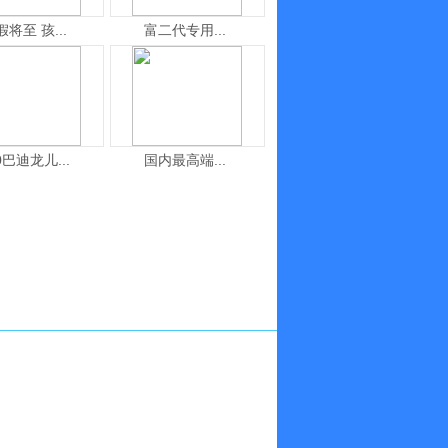
假将至 孩...
富二代专用...
0巴迪龙儿...
国内最高端...