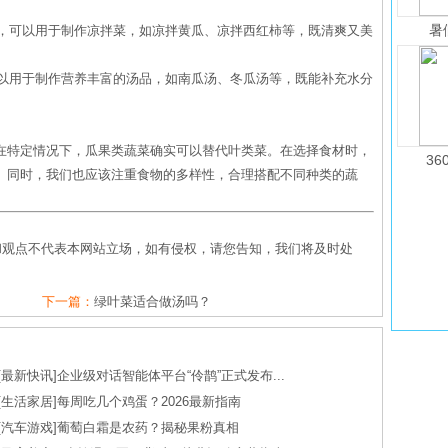
暑
等，可以用于制作凉拌菜，如凉拌黄瓜、凉拌西红柿等，既清爽又美
可以用于制作营养丰富的汤品，如南瓜汤、冬瓜汤等，既能补充水分
在特定情况下，瓜果类蔬菜确实可以替代叶类菜。在选择食材时，
36
。同时，我们也应该注重食物的多样性，合理搭配不同种类的蔬
和观点不代表本网站立场，如有侵权，请您告知，我们将及时处
下一篇：
绿叶菜适合做汤吗？
[
最新快讯
]
企业级对话智能体平台“伶鹊”正式发布...
[
生活家居
]
每周吃几个鸡蛋？2026最新指南
[
汽车游戏
]
葡萄白霜是农药？揭秘果粉真相