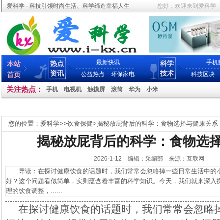
爱科学 - 科技引领时尚生活、科学缔造幸福人生
您好，欢迎来到爱科学
最新快讯
手机
热点
科学
本站
资讯
技术
首页
公益热点
环保家电
科技区块
关注热点：
手机
电视机
触摸屏
滚筒
华为
小米
您的位置：
爱科学
>>
饮食保健
>
揭秘放屁背后的科学：食物选择与健康关系
揭秘放屁背后的科学：食物选
2026-1-12 编辑：采编部 来源：互联网
导读：在探讨健康饮食的话题时，我们常常会忽略掉一些日常生活中的小
好？这个问题看似简单，实则蕴含着丰富的科学知识。今天，我们就来深入
理的饮食调整，......
在探讨健康饮食的话题时，我们常常会忽略