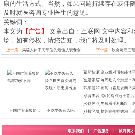
康的生活方式。当然，如果问题持续存在或伴
及时就医咨询专业医生的意见。
关键词：
本文为
【广告】
文章出自：互联网,文中内容和
场，如有侵权，请您告知，我们将及时处理。
上一篇：
揭秘人体不同部位的最佳抗衰老食...
下一篇：
饮食与癌症预
[
最新快讯
]
企业级对话智能体平台
[
生活家居
]
每周吃几个鸡蛋？2
[
汽车游戏
]
葡萄白霜是农药？
[
孕育美容
]
3岁轮滑双冠王背后
[
公益热点
]
男孩看手机断趾，
不同时间喝酸奶...
不吃早饭有风险...
[
科技区块
]
榴莲降价抢购潮，
联系我们
|
广告服务
|
诚聘英才