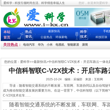
爱科学 - 科技引领时尚生活、科学缔造幸福人生
您好，欢迎来到爱科学
最新快讯
手机
热点
科学
本站
资讯
技术
首页
公益热点
环保家电
科技区块
关注热点：
电动汽车
华为
小米
电视机
智能家居
滚筒
您的位置：
爱科学
>>
最新快讯
>
中信科智联C-V2X技术：开启车路云一体化
中信科智联C-V2X技术：开启车
2025-10-24 编辑：采编部 来源：互联网
导读：随着智能交通系统的不断发展，车联网、车路协同以及自动驾驶等
成为推动智能交通发展的重要方向。在这一背景下，中信科智联（以下简称“
C-V2X技术在车......
随着智能交通系统的不断发展，车联网、车