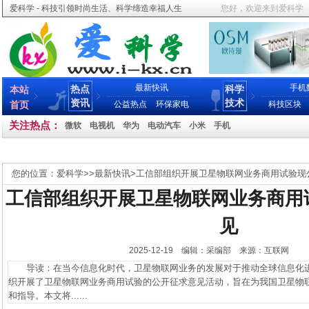
爱科学 - 科技引领时尚生活、科学缔造幸福人生
您好，欢迎来到爱科学
最新快讯
手机
热点
科学
本站
资讯
技术
首页
公益热点
环保家电
科技区块
关注热点：
微软
电视机
华为
电动汽车
小米
手机
您的位置：
爱科学
>>
最新快讯
>
工信部组织开展卫星物联网业务商用试验现
工信部组织开展卫星物联网业务商用
见
2025-12-19 编辑：采编部 来源：互联网
导读：在当今信息化时代，卫星物联网业务的发展对于推动全球信息化进
织开展了卫星物联网业务商用试验的公开征求意见活动，旨在为我国卫星物
和指导。本文将......