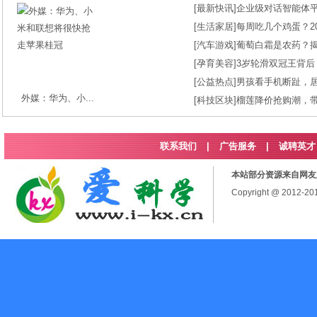
[
最新快讯
]
企业级对话智能体平台
[
生活家居
]
每周吃几个鸡蛋？2
[
汽车游戏
]
葡萄白霜是农药？
[
孕育美容
]
3岁轮滑双冠王背后
[
公益热点
]
男孩看手机断趾，
外媒：华为、小...
[
科技区块
]
榴莲降价抢购潮，
联系我们
|
广告服务
|
诚聘英才
本站部分资源来自网友
Copyright @ 2012-2