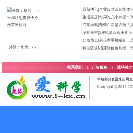
[
最新快讯
]
企业级对话智能体平台
[
生活家居
]
每周吃几个鸡蛋？2
[
汽车游戏
]
葡萄白霜是农药？
[
孕育美容
]
3岁轮滑双冠王背后
[
公益热点
]
男孩看手机断趾，
外媒：华为、小...
[
科技区块
]
榴莲降价抢购潮，
联系我们
|
广告服务
|
诚聘英才
本站部分资源来自网友
Copyright @ 2012-2