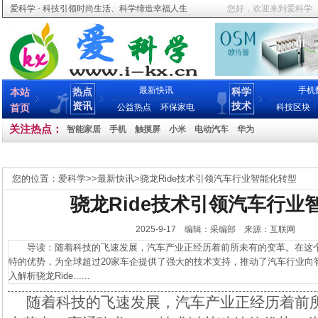
爱科学 - 科技引领时尚生活、科学缔造幸福人生
您好，欢迎来到爱科学
最新快讯
手机
热点
科学
本站
资讯
技术
首页
公益热点
环保家电
科技区块
关注热点：
智能家居
手机
触摸屏
小米
电动汽车
华为
您的位置：
爱科学
>>
最新快讯
>
骁龙Ride技术引领汽车行业智能化转型
骁龙Ride技术引领汽车行业
2025-9-17 编辑：采编部 来源：互联网
导读：随着科技的飞速发展，汽车产业正经历着前所未有的变革。在这个变
特的优势，为全球超过20家车企提供了强大的技术支持，推动了汽车行业向
入解析骁龙Ride......
随着科技的飞速发展，汽车产业正经历着前