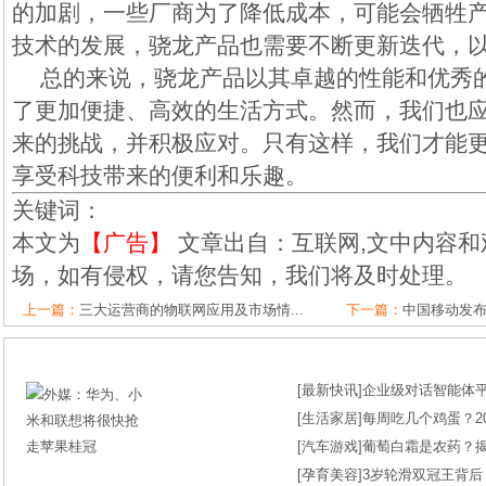
的加剧，一些厂商为了降低成本，可能会牺牲
技术的发展，骁龙产品也需要不断更新迭代，
总的来说，骁龙产品以其卓越的性能和优秀
了更加便捷、高效的生活方式。然而，我们也
来的挑战，并积极应对。只有这样，我们才能
享受科技带来的便利和乐趣。
关键词：
本文为
【广告】
文章出自：互联网,文中内容和
场，如有侵权，请您告知，我们将及时处理。
上一篇：
三大运营商的物联网应用及市场情...
下一篇：
中国移动发布“A
[
最新快讯
]
企业级对话智能体平台
[
生活家居
]
每周吃几个鸡蛋？2
[
汽车游戏
]
葡萄白霜是农药？
[
孕育美容
]
3岁轮滑双冠王背后