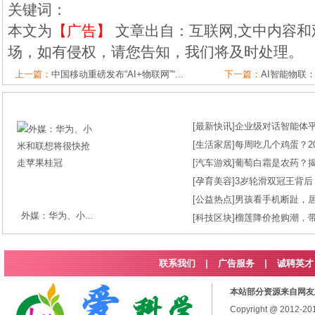
关键词：
本文为
【广告】
文章出自：互联网,文中内容和
场，如有侵权，请您告知，我们将及时处理。
上一篇：
中国移动重磅发布“AI+物联网”“...
下一篇：
AI智能物联
[
最新快讯
]
企业级对话智能体平台
[
生活家居
]
每周吃几个鸡蛋？2
[
汽车游戏
]
葡萄白霜是农药？
[
孕育美容
]
3岁轮滑双冠王背后
[
公益热点
]
男孩看手机断趾，
外媒：华为、小...
[
科技区块
]
榴莲降价抢购潮，
联系我们
|
广告服务
|
诚聘英才
本站部分资源来自网友
Copyright @ 2012-2