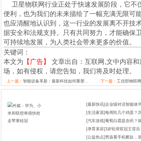
卫星物联网行业正处于快速发展阶段，它不
便利，也为我们的未来描绘了一幅充满无限可
也应清醒地认识到，这一行业的发展离不开技
据安全和法规支持。只有共同努力，才能确保
可持续地发展，为人类社会带来更多的价值。
关键词：
本文为
【广告】
文章出自：互联网,文中内容和
场，如有侵权，请您告知，我们将及时处理。
上一篇：
智能设备革新：最新科技如何重塑...
下一篇：
工信部物联网
[
最新快讯
]
企业级对话智能体平台
[
生活家居
]
每周吃几个鸡蛋？2
[
汽车游戏
]
葡萄白霜是农药？
[
孕育美容
]
3岁轮滑双冠王背后
[
公益热点
]
男孩看手机断趾，