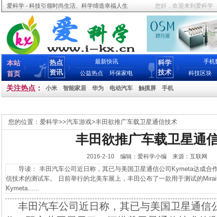
爱科学 - 科技引领时尚生活、科学缔造幸福人生
您好，欢迎来到爱科学
最新快讯
手机
热点
科学
本站
资讯
技术
首页
公益热点
环保家电
科技区块
关注热点：
小米
智能家居
华为
电动汽车
触摸屏
手机
您的位置：
爱科学
>>
汽车游戏
>
丰田欲推广车载卫星通信技术
丰田欲推广车载卫星通
2016-2-10 编辑：爱科学小编 来源：互联网
导读： 丰田汽车公司近日称，其已与美国卫星通信公司Kymeta达成合
信技术的测试车。 日前举行的北美车展上，丰田公布了一款用于测试的Mira
Kymeta......
丰田汽车公司近日称，其已与美国卫星通信公司