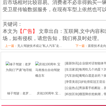
后市场相对比较容易。消费者不必非得购买一
受卫星传输数据服务，在现有车型上依然也可
关键词：
本文为
【广告】
文章出自：互联网,文中内容和
场，如有侵权，请您告知，我们将及时处理。
上一篇：
无人驾驶技术或让“私人汽车”走...
下一篇：
直喷技术走
[
最新快讯
]
企业级对话智能体平台
[
生活家居
]
每周吃几个鸡蛋？2
[
汽车游戏
]
葡萄白霜是农药？
[
孕育美容
]
3岁轮滑双冠王背后
[
公益热点
]
男孩看手机断趾，
锤子驾驶：老罗...
庆祝100周年.宝...
[
科技区块
]
榴莲降价抢购潮，