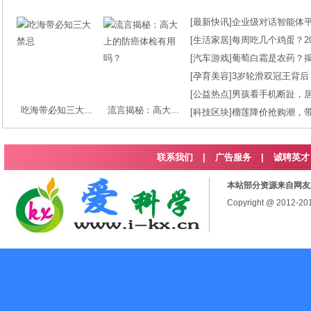
[
最新快讯
]
企业级对话智能体平台
[
生活家居
]
每周吃几个鸡蛋？2
[
汽车游戏
]
葡萄白霜是农药？
[
孕育美容
]
3岁轮滑双冠王背后
[
公益热点
]
男孩看手机断趾，
吃海带必知三大...
流言揭秘：高大...
[
科技区块
]
榴莲降价抢购潮，
联系我们
|
广告服务
|
诚聘英才
本站部分资源来自网友
Copyright @ 2012-2