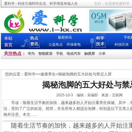
爱科学 - 科技引领时尚生活、科学缔造幸福人生
您好，欢迎来到爱科学
最新快讯
手机
热点
科学
本站
资讯
技术
首页
公益热点
环保家电
科技区块
关注热点：
华为
智能家居
手机
电动汽车
触摸屏
小米
您的位置：
爱科学
>>
健康养生
>
揭秘泡脚的五大好处与禁忌人群
揭秘泡脚的五大好处与禁
2025-10-3 编辑：采编部 来源：互联网
导读：随着生活节奏的加快，越来越多的人开始注重养生保健。其中，泡
法，受到了广泛的欢迎。然而，并非所有人都适合泡脚，特别是以下五类人
格外注意。本文......
随着生活节奏的加快，越来越多的人开始注