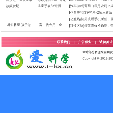
[
汽车游戏
]
葡萄白霜是农药？
[
孕育美容
]
3岁轮滑双冠王背后
[
公益热点
]
男孩看手机断趾，
暑假将至 孩子怎...
富二代专用！全...
[
科技区块
]
榴莲降价抢购潮，
联系我们
|
广告服务
|
诚聘英才
本站部分资源来自网友
Copyright @ 2012-2