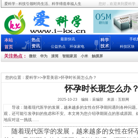
爱科学 - 科技引领时尚生活、科学缔造幸福人生
您好，欢迎来到爱科学
最新快讯
手机
热点
科学
本站
资讯
技术
首页
公益热点
环保家电
科技区块
关注热点：
微软
华为
滚筒
智能家居
小米
触摸屏
您的位置：
爱科学
>>
孕育美容
>
怀孕时长斑怎么办？
怀孕时长斑怎么办
2025-10-23 编辑：采编部 来源：互联网
导读：随着现代医学的发展，越来越多的女性在怀孕期间遇到各种问题。
观，还可能引发孕妇的焦虑和不安。本文将为您介绍孕期斑点的形成原因、
地应对这一挑战......
随着现代医学的发展，越来越多的女性在怀