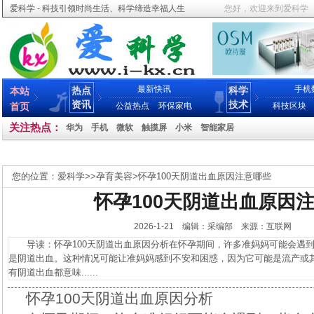
爱科学 - 科技引领时尚生活、科学缔造幸福人生
您好，欢迎来到爱科学
最新快讯
手机
热点
科学
本站
资讯
技术
首页
公益热点
环保家电
科技区块
关注热点：
华为
手机
微软
触摸屏
小米
智能家居
您的位置：
爱科学
>>
孕育美容
>
怀孕100天阴道出血原因注意哪些
怀孕100天阴道出血原因
2026-1-21 编辑：采编部 来源：互联网
导读：怀孕100天阴道出血原因分析在怀孕期间，许多准妈妈可能会遇到
是阴道出血。这种情况可能让准妈妈感到不安和困惑，因为它可能是流产或
有阴道出血都意味......
怀孕100天阴道出血原因分析