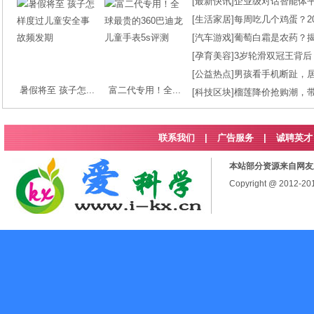
[
最新快讯
]
企业级对话智能体平台
[
生活家居
]
每周吃几个鸡蛋？2
[
汽车游戏
]
葡萄白霜是农药？
[
孕育美容
]
3岁轮滑双冠王背后
[
公益热点
]
男孩看手机断趾，
暑假将至 孩子怎...
富二代专用！全...
[
科技区块
]
榴莲降价抢购潮，
联系我们
|
广告服务
|
诚聘英才
本站部分资源来自网友
Copyright @ 2012-2