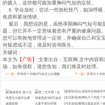
的摄入，这些都可能加重胸闷气短的症状。
5. 学会放松：尝试一些放松技巧，如深呼
焦虑和紧张情绪。
最后，我想说的是，虽然孕期胸闷气短可能
题，但它并不一定意味着您有严重的健康问题
您可以有效地管理这一症状，并确保自己和宝
何疑虑或不适，请及时咨询医生。
关键词：
本文为
【广告】
文章出自：互联网,文中内容和
场，如有侵权，请您告知，我们将及时处理。
上一篇：
怀孕四个月胸闷气短怎么办缓解
下一篇：
怀孕五十天的
[
最新快讯
]
企业级对话智能体平台
[
生活家居
]
每周吃几个鸡蛋？2
[
汽车游戏
]
葡萄白霜是农药？