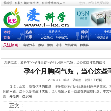
爱科学 - 科技引领时尚生活、科学缔造幸福人生
您好，欢迎来到爱科学
最新快讯
手机
热点
科学
本站
资讯
技术
首页
公益热点
环保家电
科技区块
关注热点：
电动汽车
微软
滚筒
小米
智能家居
触摸屏
您的位置：
爱科学
>>
孕育美容
>
孕4个月胸闷气短，当心这些可能的信号
孕4个月胸闷气短，当心这些
2026-3-4 编辑：采编部 来源：互联网
导读：正文：随着孕期的推进，许多准妈妈们开始感受到身体的变化。其
到的问题。这不仅影响生活质量，也可能预示着一些潜在的健康问题。本文
因，并提供一些实用......
正文：