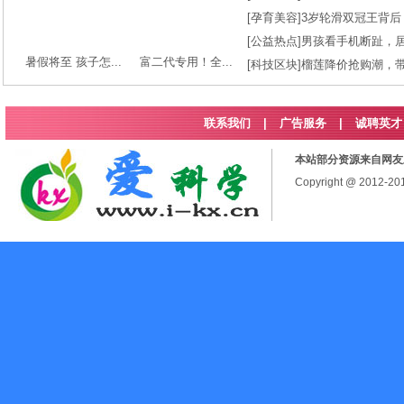
[
孕育美容
]
3岁轮滑双冠王背后
[
公益热点
]
男孩看手机断趾，
暑假将至 孩子怎...
富二代专用！全...
[
科技区块
]
榴莲降价抢购潮，
联系我们
|
广告服务
|
诚聘英才
本站部分资源来自网友
Copyright @ 2012-2