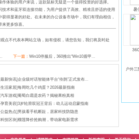
操作体验的用户来说，这款鼠标无疑是一个值得投资的好选择。
暑
闪技术和蓝牙双连接功能，为用户提供了高效、精准且舒适的使用
中获得显著的好处。在未来的办公设备市场中，我们有理由相信，
带来更多惊喜。
和观点不代表本网站立场，如有侵权，请您告知，我们将及时处
36
.
下一篇：
Win10停服后，360推出“Win10盾甲...
户外三防
[
最新快讯
]
企业级对话智能体平台“伶鹊”正式发布...
[
生活家居
]
每周吃几个鸡蛋？2026最新指南
[
汽车游戏
]
葡萄白霜是农药？揭秘果粉真相
[
孕育美容
]
3岁轮滑双冠王背后：幼儿运动启蒙指南
[
公益热点
]
男孩看手机断趾，居家科技防隐患
[
科技区块
]
榴莲降价抢购潮，带动家电新需求