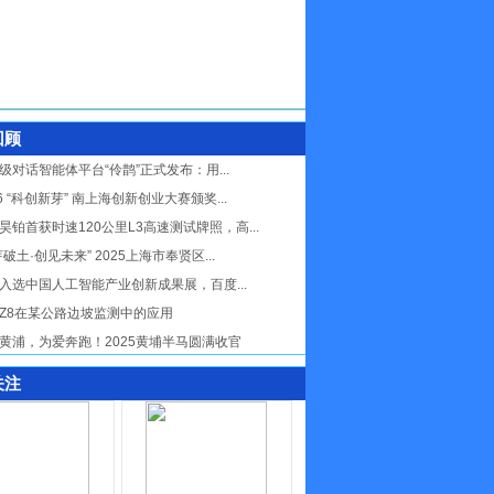
回顾
级对话智能体平台“伶鹊”正式发布：用...
26 “科创新芽” 南上海创新创业大赛颁奖...
昊铂首获时速120公里L3高速测试牌照，高...
芽破土·创见未来” 2025上海市奉贤区...
入选中国人工智能产业创新成果展，百度...
Z8在某公路边坡监测中的应用
黄浦，为爱奔跑！2025黄埔半马圆满收官
关注