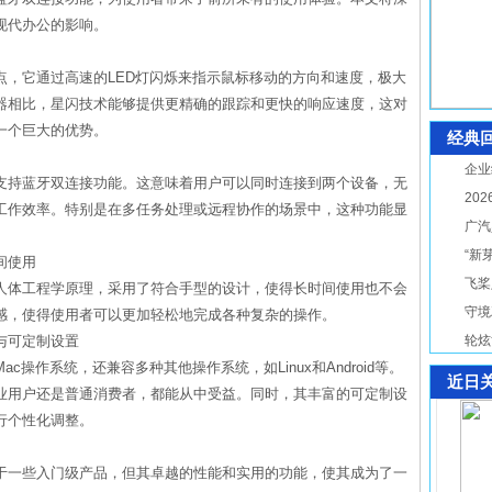
现代办公的影响。
点，它通过高速的LED灯闪烁来指示鼠标移动的方向和速度，极大
器相比，星闪技术能够提供更精确的跟踪和更快的响应速度，这对
一个巨大的优势。
经典
企业
支持蓝牙双连接功能。这意味着用户可以同时连接到两个设备，无
20
工作效率。特别是在多任务处理或远程协作的场景中，这种功能显
广汽
“新
间使用
飞桨
人体工程学原理，采用了符合手型的设计，使得长时间使用也不会
守境
感，使得使用者可以更加轻松地完成各种复杂的操作。
与可定制设置
轮炫
ac操作系统，还兼容多种其他操作系统，如Linux和Android等。
近日
业用户还是普通消费者，都能从中受益。同时，其丰富的可定制设
行个性化调整。
于一些入门级产品，但其卓越的性能和实用的功能，使其成为了一