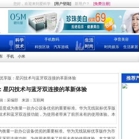
您好，欢迎来到爱科学
[用户登陆]
新用户？
[免费注册]
手机数码
孕育美容
科学
生活
技术
时尚
科技区块
汽车游戏
时尚娱乐
生活家居
车
手机
小米
推荐
优享版：星闪技术与蓝牙双连接的革新体验
：星闪技术与蓝牙双连接的革新体验
15 编辑：采编部 来源：互联网
度成为衡量一款办公设备优劣的重要标准。华为无线鼠标优享版
技术和蓝牙双连接功能，为使用者带来了前所未有的使用体验。本
为衡量一款办公设备优劣的重要标准。华为无线鼠标优享版作为市
蓝牙双连接功能，为使用者带来了前所未有的使用体验。本文将深