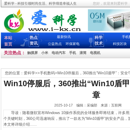
爱科学 - 科技引领时尚生活、科学缔造幸福人生
您好，欢迎来到爱科学
最新快讯
手机
热点
科学
本站
资讯
技术
首页
公益热点
环保家电
科技区块
关注热点：
触摸屏
小米
电动汽车
手机
滚筒
电视机
您的位置：
爱科学
>>
手机数码
>
Win10停服后，360推出“Win10盾甲”：安
Win10停服后，360推出“Win10
章
2025-10-17 编辑：采编部 来源：互联网
导读：随着微软宣布Windows 10操作系统的全球服务即将结束，许多
个关键时刻，360公司迅速响应，推出了一款名为“Win10盾甲”的安全产
本文将详细介绍......