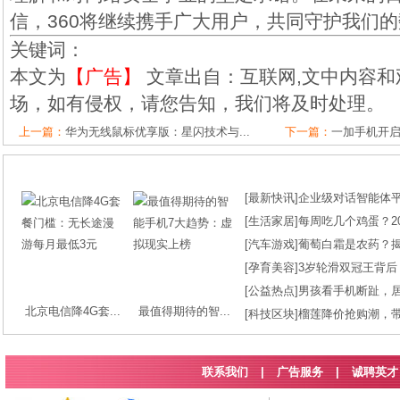
信，360将继续携手广大用户，共同守护我们
关键词：
本文为
【广告】
文章出自：互联网,文中内容和
场，如有侵权，请您告知，我们将及时处理。
上一篇：
华为无线鼠标优享版：星闪技术与...
下一篇：
一加手机开启
[
最新快讯
]
企业级对话智能体平台
[
生活家居
]
每周吃几个鸡蛋？2
[
汽车游戏
]
葡萄白霜是农药？
[
孕育美容
]
3岁轮滑双冠王背后
[
公益热点
]
男孩看手机断趾，
北京电信降4G套...
最值得期待的智...
[
科技区块
]
榴莲降价抢购潮，
联系我们
|
广告服务
|
诚聘英才