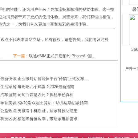
暑
手机的性能，还为用户带来了更加流畅和顺滑的视觉体验。这一技
也为消费者带来了更好的使用体验。展望未来，我们有理由相信，
趋势之一，为我们带来更加丰富和精彩的生活体验。
和观点不代表本网站立场，如有侵权，请您告知，我们将及时处
36
..
下一篇：
联通eSIM正式开启预约iPhoneAir国...
户外三防
[
最新快讯
]
企业级对话智能体平台“伶鹊”正式发布...
[
生活家居
]
每周吃几个鸡蛋？2026最新指南
[
汽车游戏
]
葡萄白霜是农药？揭秘果粉真相
[
孕育美容
]
3岁轮滑双冠王背后：幼儿运动启蒙指南
[
公益热点
]
男孩看手机断趾，居家科技防隐患
[
科技区块
]
榴莲降价抢购潮，带动家电新需求