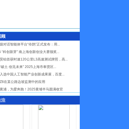
回顾
级对话智能体平台“伶鹊”正式发布：用...
26 “科创新芽” 南上海创新创业大赛颁奖...
昊铂首获时速120公里L3高速测试牌照，高...
芽破土·创见未来” 2025上海市奉贤区...
入选中国人工智能产业创新成果展，百度...
Z8在某公路边坡监测中的应用
黄浦，为爱奔跑！2025黄埔半马圆满收官
关注